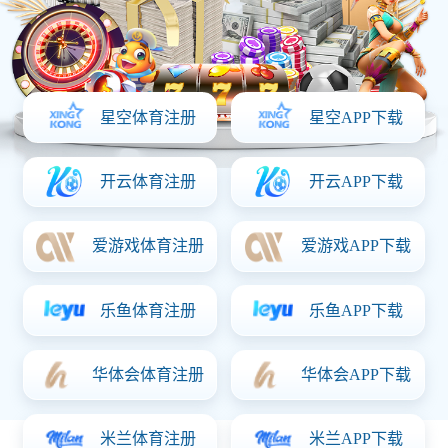
首页
/
体育快讯
/ 正文