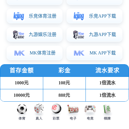
2026-06-02 13:45
74 次阅读
AC米兰欧战7冠 vs 国际米兰3冠：米兰城
荣耀天平的历史倾斜
在足球世界的版图中，米兰城始终占据着独特而荣耀
的位置。这座时尚与激情交织的城市，孕育了AC米兰
与国际米兰两大豪门。然而，当我们将目光投向欧战
荣誉的殿堂，一个不容忽视的事实浮现：AC米兰以7
座欧战冠军（包括7次欧冠）傲视群雄，而国际米兰
则手握3座欧战冠军（包括3次欧冠）。这4座奖杯的
差距，不仅仅是数字上的鸿沟，更折射出米兰城荣耀