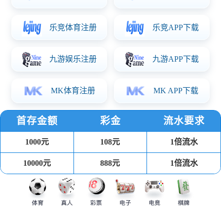
务覆盖东南亚、欧洲、中东等重点市场，具备全球运
营与本地适配的服务能力。
持续优化，数据驱动
平台基于用户行为分析，不断迭代功能细节与视觉交
互体验，结合 AI 智能算法与赛事数据，为用户提供
精准内容分发与个性化推荐，增强整体互动价值。