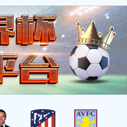
快讯
App 全面升级
流与智能预测于一体，乐动官网式的掌上体验不容错
互动社区
智能预测
Google Play 获取