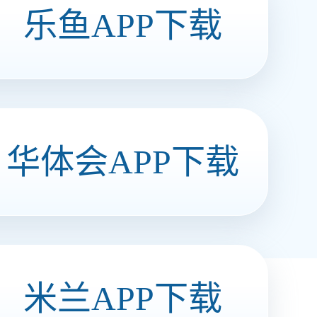
多地备
后台实时记录操作轨迹，支持安全回
溯与违规识别。
老周
四川 · 数据控
台完
赛事分析做得还挺细，想看冷门队
换都
伍的数据这里也有，信息量够，更
新也快。