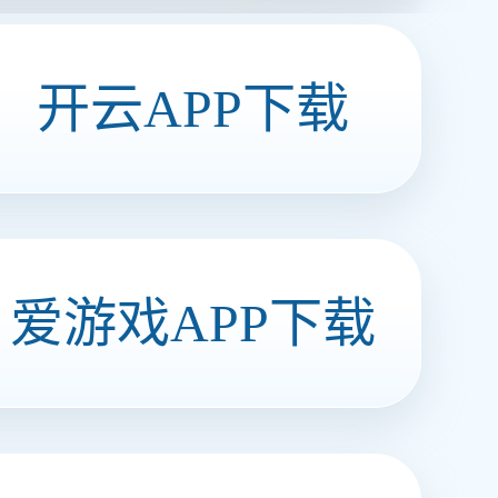
操作安全无忧。
行为审计系统